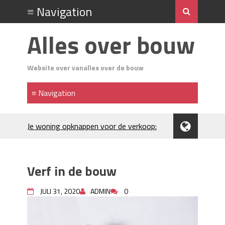
Alles over bouw
Website over vanalles over de bouw
Je woning opknappen voor de verkoop:
waar begin je?
Kunststof rijplaten huren in Brabant: de
slimme keuze bij bouwprojecten en
Verf in de bouw
evenementen
H₂S in Rotterdamse woonwijken:
JULI 31, 2020
ADMIN
0
metingen, geurneutralisatie en
resultaten
Kunststof erfafscheiding: duurzame