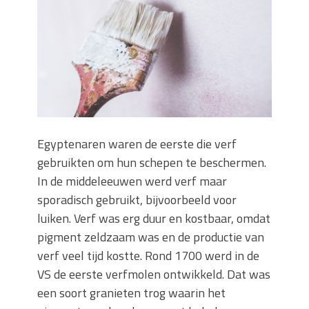
keuze voor iedere tuin
Wat is een sleuvenzaagmachine en
wanneer gebruik je hem?
Wonen in balans en comfort
Wanneer is het slim om een
graafmachine te huren in plaats van te
kopen?
Buitenleven, de tuin en een hangmat
Egyptenaren waren de eerste die verf
kopen
gebruikten om hun schepen te beschermen.
Verbouwen? Sla je inboedel tijdelijk op!
Waar let je op bij het kiezen van een
In de middeleeuwen werd verf maar
dakdekkersbedrijf?
sporadisch gebruikt, bijvoorbeeld voor
luiken. Verf was erg duur en kostbaar, omdat
pigment zeldzaam was en de productie van
verf veel tijd kostte. Rond 1700 werd in de
VS de eerste verfmolen ontwikkeld. Dat was
een soort granieten trog waarin het