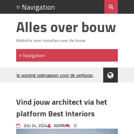
Alles over bouw
Website over vanalles over de bouw
Je woning opknappen voor de verkoop:
waar begin je?
Kunststof rijplaten huren in Brabant: de
slimme keuze bij bouwprojecten en
Vind jouw architect via het
evenementen
H₂S in Rotterdamse woonwijken:
platform Best Interiors
metingen, geurneutralisatie en
resultaten
JULI 24, 2024
ADMIN
0
Kunststof erfafscheiding: duurzame