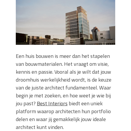
keuze voor iedere tuin
Wat is een sleuvenzaagmachine en
wanneer gebruik je hem?
Wonen in balans en comfort
Wanneer is het slim om een
graafmachine te huren in plaats van te
kopen?
Buitenleven, de tuin en een hangmat
Een huis bouwen is meer dan het stapelen
kopen
van bouwmaterialen. Het vraagt om visie,
Verbouwen? Sla je inboedel tijdelijk op!
kennis en passie. Vooral als je wilt dat jouw
Waar let je op bij het kiezen van een
droomhuis werkelijkheid wordt, is de keuze
dakdekkersbedrijf?
van de juiste architect fundamenteel. Waar
begin je met zoeken, en hoe weet je wie bij
jou past?
Best Interiors
biedt een uniek
platform waarop architecten hun portfolio
delen en waar jij gemakkelijk jouw ideale
architect kunt vinden.