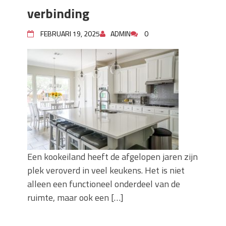
keuze voor iedere tuin
verbinding
Wat is een sleuvenzaagmachine en
wanneer gebruik je hem?
FEBRUARI 19, 2025
ADMIN
0
Wonen in balans en comfort
Wanneer is het slim om een
graafmachine te huren in plaats van te
kopen?
Buitenleven, de tuin en een hangmat
kopen
Verbouwen? Sla je inboedel tijdelijk op!
Waar let je op bij het kiezen van een
dakdekkersbedrijf?
Een kookeiland heeft de afgelopen jaren zijn
plek veroverd in veel keukens. Het is niet
alleen een functioneel onderdeel van de
ruimte, maar ook een […]