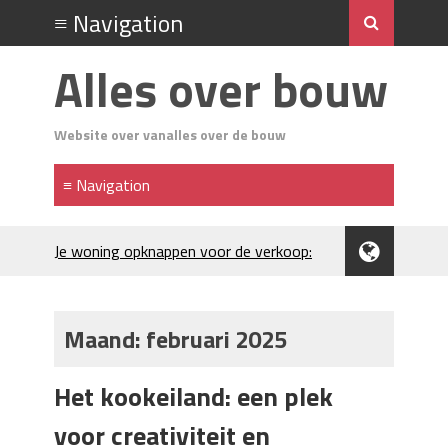
Alles over bouw
Website over vanalles over de bouw
Je woning opknappen voor de verkoop:
waar begin je?
Kunststof rijplaten huren in Brabant: de
slimme keuze bij bouwprojecten en
Maand:
februari 2025
evenementen
H₂S in Rotterdamse woonwijken:
Het kookeiland: een plek
metingen, geurneutralisatie en
resultaten
voor creativiteit en
Kunststof erfafscheiding: duurzame