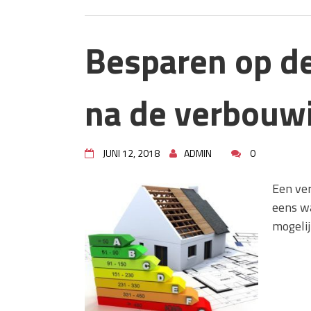
Besparen op d
na de verbouw
JUNI 12, 2018
ADMIN
0
Een ve
eens w
mogeli