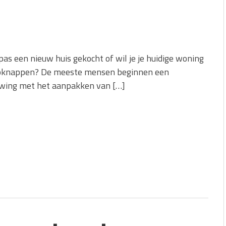
angmat kopen
lijk op!
an een dakdekkersbedrijf?
pas een nieuw huis gekocht of wil je je huidige woning
opknappen? De meeste mensen beginnen een
wing met het aanpakken van […]