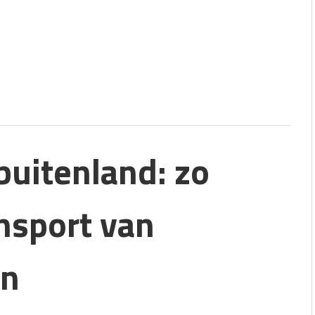
buitenland: zo
ansport van
en