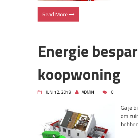
Read More
Energie bespar
koopwoning
JUNI 12, 2018
ADMIN
0
Ga je b
om zuin
hebben