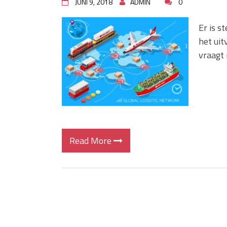
JUNI 9, 2018
ADMIN
0
Er is 
het uit
vraagt 
Read More