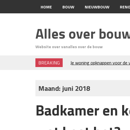
HOME
BOUW
NIEUWBOUW
RENO
CONTACT
Alles over bou
Website over vanalles over de bouw
BREAKING
Je woning opknappen voor de v
Kunststof rijplaten huren in B
bouwprojecten en evenement
H₂S in Rotterdamse woonwijke
Maand:
juni 2018
geurneutralisatie en resultate
Kunststof erfafscheiding: duu
Badkamer en k
Wat is een sleuvenzaagmachin
hem?
Wonen in balans en comfort
Wanneer is het slim om een gr