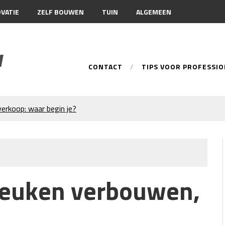
VATIE
ZELF BOUWEN
TUIN
ALGEMEEN
w
CONTACT
TIPS VOOR PROFESSI
erkoop: waar begin je?
rabant: de slimme keuze bij
en
n: metingen,
n
rzame keuze voor iedere tuin
euken verbouwen,
e en wanneer gebruik je
aafmachine te huren in