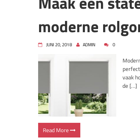
Maak een stat
moderne rolgo
JUNI 20, 2018
ADMIN
0
Moderne
perfect
vaak h
de […]
Read More