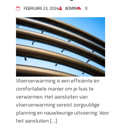
keuze voor iedere tuin
FEBRUARI 23, 2024
ADMIN
0
Wat is een sleuvenzaagmachine en
wanneer gebruik je hem?
Wonen in balans en comfort
Wanneer is het slim om een
graafmachine te huren in plaats van te
kopen?
Buitenleven, de tuin en een hangmat
kopen
Verbouwen? Sla je inboedel tijdelijk op!
Waar let je op bij het kiezen van een
Vloerverwarming is een efficiënte en
dakdekkersbedrijf?
comfortabele manier om je huis te
verwarmen. Het aansluiten van
vloerverwarming vereist zorgvuldige
planning en nauwkeurige uitvoering. Voor
het aansluiten […]