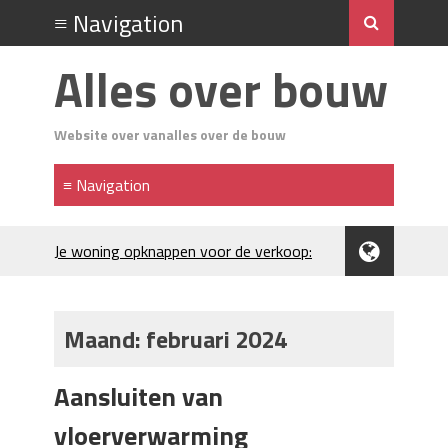
Alles over bouw
Website over vanalles over de bouw
Je woning opknappen voor de verkoop:
waar begin je?
Kunststof rijplaten huren in Brabant: de
slimme keuze bij bouwprojecten en
Maand:
februari 2024
evenementen
H₂S in Rotterdamse woonwijken:
Aansluiten van
metingen, geurneutralisatie en
resultaten
vloerverwarming
Kunststof erfafscheiding: duurzame