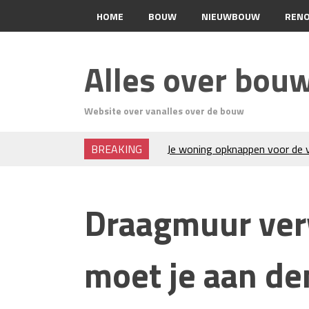
HOME
BOUW
NIEUWBOUW
RENO
CONTACT
Alles over bou
Website over vanalles over de bouw
BREAKING
Je woning opknappen voor de v
Kunststof rijplaten huren in B
bouwprojecten en evenement
H₂S in Rotterdamse woonwijke
Draagmuur ver
geurneutralisatie en resultate
Kunststof erfafscheiding: duu
Wat is een sleuvenzaagmachin
moet je aan d
hem?
Wonen in balans en comfort
Wanneer is het slim om een gr