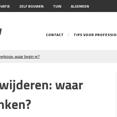
VATIE
ZELF BOUWEN
TUIN
ALGEMEEN
w
CONTACT
TIPS VOOR PROFESSI
erkoop: waar begin je?
rabant: de slimme keuze bij
en
n: metingen,
wijderen: waar
n
rzame keuze voor iedere tuin
e en wanneer gebruik je
enken?
aafmachine te huren in