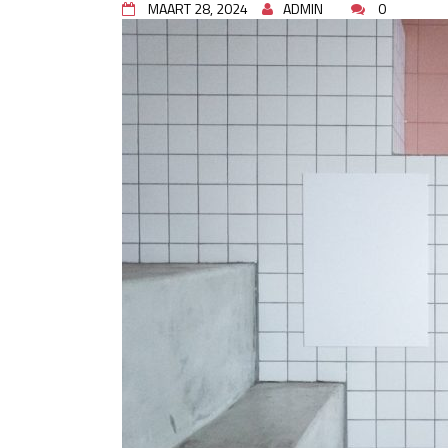
plaats van te kopen?
MAART 28, 2024
ADMIN
0
Buitenleven, de tuin en een h
Verbouwen? Sla je inboedel tijde
Waar let je op bij het kiezen v