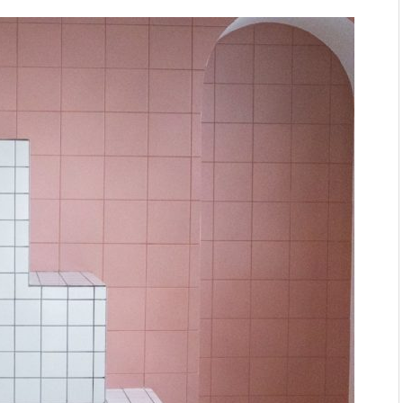
angmat kopen
lijk op!
an een dakdekkersbedrijf?