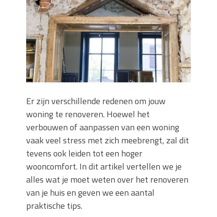
keuze voor iedere tuin
Wat is een sleuvenzaagmachine en
wanneer gebruik je hem?
Wonen in balans en comfort
Wanneer is het slim om een
graafmachine te huren in plaats van te
kopen?
Buitenleven, de tuin en een hangmat
Er zijn verschillende redenen om jouw
kopen
woning te renoveren. Hoewel het
Verbouwen? Sla je inboedel tijdelijk op!
Waar let je op bij het kiezen van een
verbouwen of aanpassen van een woning
dakdekkersbedrijf?
vaak veel stress met zich meebrengt, zal dit
tevens ook leiden tot een hoger
wooncomfort. In dit artikel vertellen we je
alles wat je moet weten over het renoveren
van je huis en geven we een aantal
praktische tips.