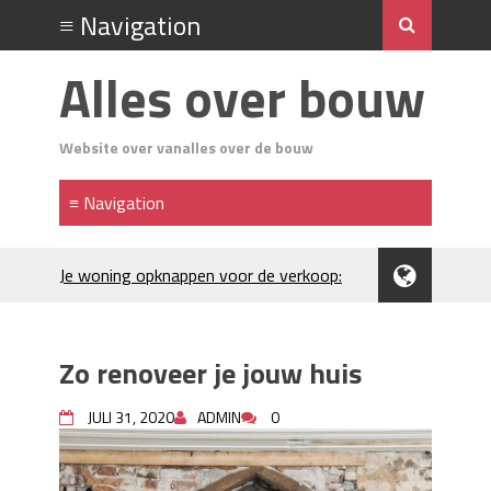
Alles over bouw
Website over vanalles over de bouw
Je woning opknappen voor de verkoop:
waar begin je?
Kunststof rijplaten huren in Brabant: de
slimme keuze bij bouwprojecten en
Zo renoveer je jouw huis
evenementen
H₂S in Rotterdamse woonwijken:
JULI 31, 2020
ADMIN
0
metingen, geurneutralisatie en
resultaten
Kunststof erfafscheiding: duurzame