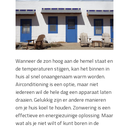
keuze voor iedere tuin
Wat is een sleuvenzaagmachine en
wanneer gebruik je hem?
Wonen in balans en comfort
Wanneer is het slim om een
graafmachine te huren in plaats van te
kopen?
Buitenleven, de tuin en een hangmat
Wanneer de zon hoog aan de hemel staat en
kopen
Verbouwen? Sla je inboedel tijdelijk op!
de temperaturen stijgen, kan het binnen in
Waar let je op bij het kiezen van een
huis al snel onaangenaam warm worden.
dakdekkersbedrijf?
Airconditioning is een optie, maar niet
iedereen wil de hele dag een apparaat laten
draaien. Gelukkig zijn er andere manieren
om je huis koel te houden. Zonwering is een
effectieve en energiezuinige oplossing. Maar
wat als je niet wilt of kunt boren in de