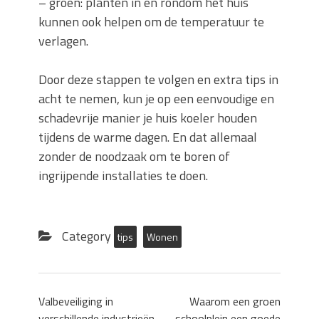
– groen: planten in en rondom het huis
kunnen ook helpen om de temperatuur te
verlagen.
Door deze stappen te volgen en extra tips in
acht te nemen, kun je op een eenvoudige en
schadevrije manier je huis koeler houden
tijdens de warme dagen. En dat allemaal
zonder de noodzaak om te boren of
ingrijpende installaties te doen.
Category
tips
Wonen
Valbeveiliging in
Waarom een groen
verschillende industrieën
schoolplein een goede