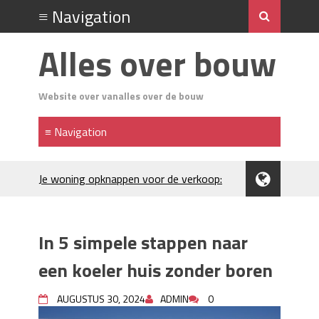
Alles over bouw
Website over vanalles over de bouw
Je woning opknappen voor de verkoop:
waar begin je?
Kunststof rijplaten huren in Brabant: de
slimme keuze bij bouwprojecten en
In 5 simpele stappen naar
evenementen
H₂S in Rotterdamse woonwijken:
een koeler huis zonder boren
metingen, geurneutralisatie en
resultaten
AUGUSTUS 30, 2024
ADMIN
0
Kunststof erfafscheiding: duurzame