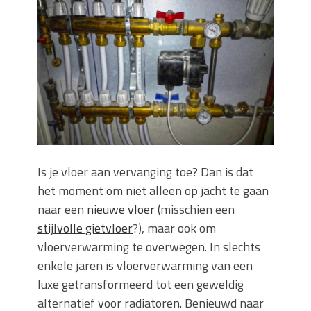
keuze voor iedere tuin
Wat is een sleuvenzaagmachine en
wanneer gebruik je hem?
Wonen in balans en comfort
Wanneer is het slim om een
graafmachine te huren in plaats van te
kopen?
Buitenleven, de tuin en een hangmat
kopen
Verbouwen? Sla je inboedel tijdelijk op!
Is je vloer aan vervanging toe? Dan is dat
Waar let je op bij het kiezen van een
het moment om niet alleen op jacht te gaan
dakdekkersbedrijf?
naar een
nieuwe vloer
(misschien een
stijlvolle gietvloer
?), maar ook om
vloerverwarming te overwegen. In slechts
enkele jaren is vloerverwarming van een
luxe getransformeerd tot een geweldig
alternatief voor radiatoren. Benieuwd naar