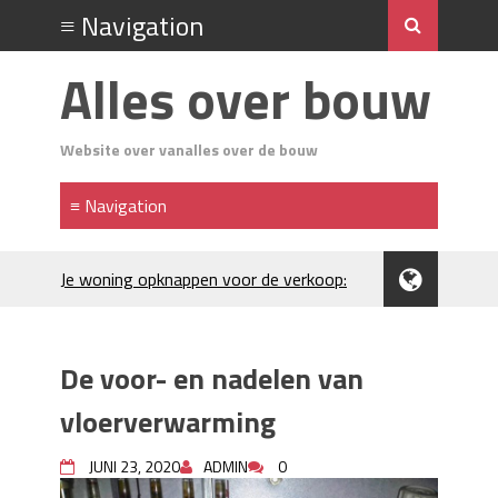
Alles over bouw
Website over vanalles over de bouw
Je woning opknappen voor de verkoop:
waar begin je?
Kunststof rijplaten huren in Brabant: de
slimme keuze bij bouwprojecten en
De voor- en nadelen van
evenementen
H₂S in Rotterdamse woonwijken:
vloerverwarming
metingen, geurneutralisatie en
resultaten
JUNI 23, 2020
ADMIN
0
Kunststof erfafscheiding: duurzame