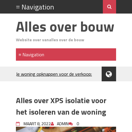
Alles over bouw
Website over vanalles over de bouw
Je woning opknappen voor de verkoop:
waar begin je?
Kunststof rijplaten huren in Brabant: de
slimme keuze bij bouwprojecten en
Alles over XPS isolatie voor
evenementen
H₂S in Rotterdamse woonwijken:
het isoleren van de woning
metingen, geurneutralisatie en
resultaten
MAART 8, 2022
ADMIN
0
Kunststof erfafscheiding: duurzame