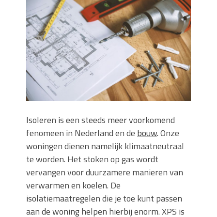
keuze voor iedere tuin
Wat is een sleuvenzaagmachine en
wanneer gebruik je hem?
Wonen in balans en comfort
Wanneer is het slim om een
graafmachine te huren in plaats van te
kopen?
Buitenleven, de tuin en een hangmat
kopen
Verbouwen? Sla je inboedel tijdelijk op!
Isoleren is een steeds meer voorkomend
Waar let je op bij het kiezen van een
fenomeen in Nederland en de
bouw
. Onze
dakdekkersbedrijf?
woningen dienen namelijk klimaatneutraal
te worden. Het stoken op gas wordt
vervangen voor duurzamere manieren van
verwarmen en koelen. De
isolatiemaatregelen die je toe kunt passen
aan de woning helpen hierbij enorm. XPS is