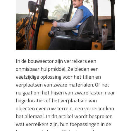
keuze voor iedere tuin
Wat is een sleuvenzaagmachine en
wanneer gebruik je hem?
Wonen in balans en comfort
Wanneer is het slim om een
graafmachine te huren in plaats van te
kopen?
Buitenleven, de tuin en een hangmat
In de bouwsector zijn verreikers een
kopen
onmisbaar hulpmiddel. Ze bieden een
Verbouwen? Sla je inboedel tijdelijk op!
Waar let je op bij het kiezen van een
veelzijdige oplossing voor het tillen en
dakdekkersbedrijf?
verplaatsen van zware materialen. Of het
nu gaat om het hijsen van zware lasten naar
hoge locaties of het verplaatsen van
objecten over ruw terrein, een verreiker kan
het allemaal. In dit artikel wordt besproken
wat verreikers zijn, hun toepassingen in de