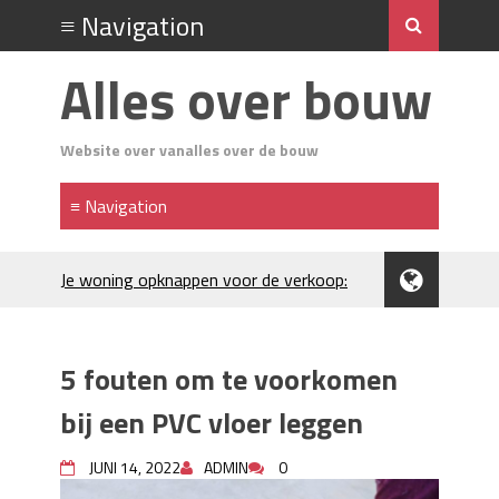
Alles over bouw
Website over vanalles over de bouw
Je woning opknappen voor de verkoop:
waar begin je?
Kunststof rijplaten huren in Brabant: de
slimme keuze bij bouwprojecten en
5 fouten om te voorkomen
evenementen
H₂S in Rotterdamse woonwijken:
bij een PVC vloer leggen
metingen, geurneutralisatie en
resultaten
JUNI 14, 2022
ADMIN
0
Kunststof erfafscheiding: duurzame