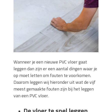
keuze voor iedere tuin
Wat is een sleuvenzaagmachine en
wanneer gebruik je hem?
Wonen in balans en comfort
Wanneer is het slim om een
graafmachine te huren in plaats van te
kopen?
Buitenleven, de tuin en een hangmat
kopen
Verbouwen? Sla je inboedel tijdelijk op!
Wanneer je een nieuwe PVC vloer gaat
Waar let je op bij het kiezen van een
leggen dan zijn er een aantal dingen waar je
dakdekkersbedrijf?
op moet letten om fouten te voorkomen.
Daarom leggen wij hieronder uit wat de vijf
meest gemaakte fouten zijn bij het leggen
van een PVC vloer.
De vloer te snel leggen