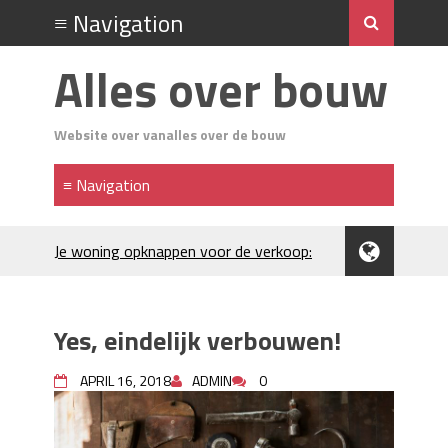
Alles over bouw
Website over vanalles over de bouw
Je woning opknappen voor de verkoop:
waar begin je?
Kunststof rijplaten huren in Brabant: de
slimme keuze bij bouwprojecten en
Yes, eindelijk verbouwen!
evenementen
H₂S in Rotterdamse woonwijken:
APRIL 16, 2018
ADMIN
0
metingen, geurneutralisatie en
resultaten
Kunststof erfafscheiding: duurzame