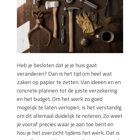
keuze voor iedere tuin
Wat is een sleuvenzaagmachine en
wanneer gebruik je hem?
Wonen in balans en comfort
Wanneer is het slim om een
graafmachine te huren in plaats van te
kopen?
Buitenleven, de tuin en een hangmat
Heb je besloten dat je je huis gaat
kopen
veranderen? Dan is het tijd om heel wat
Verbouwen? Sla je inboedel tijdelijk op!
Waar let je op bij het kiezen van een
zaken op papier te zetten. Van ideeën en en
dakdekkersbedrijf?
concrete plannen tot de juiste verzekering
en het budget. Om het werk zo goed
mogelijk te laten verlopen, is het verstandig
om dit allemaal duidelijk te noteren. Zo weet
je vooraf precies waar je aan toe bent en
hou je het overzicht tijdens het werk. Dat is