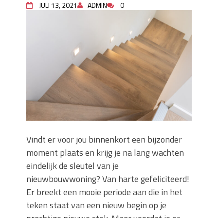
JULI 13, 2021
ADMIN
0
keuze voor iedere tuin
Wat is een sleuvenzaagmachine en
wanneer gebruik je hem?
Wonen in balans en comfort
Wanneer is het slim om een
graafmachine te huren in plaats van te
kopen?
Buitenleven, de tuin en een hangmat
kopen
Verbouwen? Sla je inboedel tijdelijk op!
Waar let je op bij het kiezen van een
dakdekkersbedrijf?
Vindt er voor jou binnenkort een bijzonder
moment plaats en krijg je na lang wachten
eindelijk de sleutel van je
nieuwbouwwoning? Van harte gefeliciteerd!
Er breekt een mooie periode aan die in het
teken staat van een nieuw begin op je