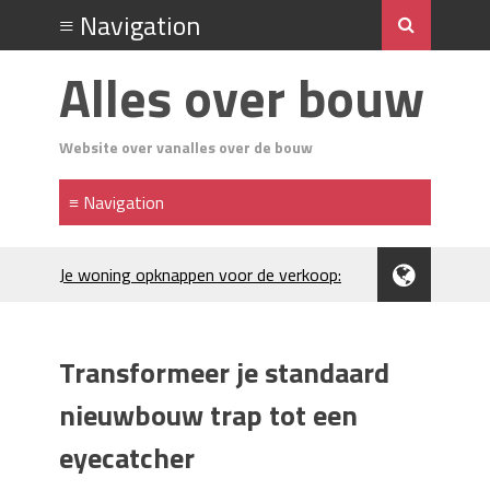
Alles over bouw
Website over vanalles over de bouw
Je woning opknappen voor de verkoop:
waar begin je?
Kunststof rijplaten huren in Brabant: de
slimme keuze bij bouwprojecten en
Transformeer je standaard
evenementen
H₂S in Rotterdamse woonwijken:
nieuwbouw trap tot een
metingen, geurneutralisatie en
eyecatcher
resultaten
Kunststof erfafscheiding: duurzame