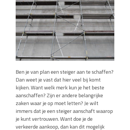
keuze voor iedere tuin
Wat is een sleuvenzaagmachine en
wanneer gebruik je hem?
Wonen in balans en comfort
Wanneer is het slim om een
graafmachine te huren in plaats van te
kopen?
Buitenleven, de tuin en een hangmat
kopen
Verbouwen? Sla je inboedel tijdelijk op!
Ben je van plan een steiger aan te schaffen?
Waar let je op bij het kiezen van een
Dan weet je vast dat hier veel bij komt
dakdekkersbedrijf?
kijken. Want welk merk kun je het beste
aanschaffen? Zijn er andere belangrijke
zaken waar je op moet letten? Je wilt
immers dat je een steiger aanschaft waarop
je kunt vertrouwen. Want doe je de
verkeerde aankoop, dan kan dit mogelijk