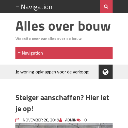
Alles over bouw
Website over vanalles over de bouw
Je woning opknappen voor de verkoop:
waar begin je?
Kunststof rijplaten huren in Brabant: de
slimme keuze bij bouwprojecten en
Steiger aanschaffen? Hier let
evenementen
H₂S in Rotterdamse woonwijken:
je op!
metingen, geurneutralisatie en
resultaten
NOVEMBER 28, 2019
ADMIN
0
Kunststof erfafscheiding: duurzame