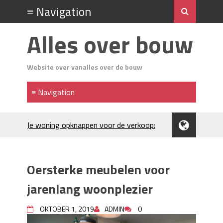
Alles over bouw
Website over vanalles over de bouw
Je woning opknappen voor de verkoop:
waar begin je?
Kunststof rijplaten huren in Brabant: de
slimme keuze bij bouwprojecten en
Oersterke meubelen voor
evenementen
H₂S in Rotterdamse woonwijken:
jarenlang woonplezier
metingen, geurneutralisatie en
resultaten
OKTOBER 1, 2019
ADMIN
0
Kunststof erfafscheiding: duurzame