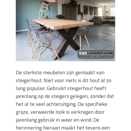
keuze voor iedere tuin
Wat is een sleuvenzaagmachine en
wanneer gebruik je hem?
Wonen in balans en comfort
Wanneer is het slim om een
graafmachine te huren in plaats van te
kopen?
Buitenleven, de tuin en een hangmat
kopen
Verbouwen? Sla je inboedel tijdelijk op!
De sterkste meubelen zijn gemaakt van
Waar let je op bij het kiezen van een
steigerhout. Niet voor niets is dit hout al zo
dakdekkersbedrijf?
lang populair. Gebruikt steigerhout heeft
jarenlang op de steigers gelegen, zonder dat
het al te veel achteruitging. De specifieke
grijze, verweerde look is verkregen door
jarenlang gebruik in weer en wind. De
herinnering hieraan maakt het tevens een