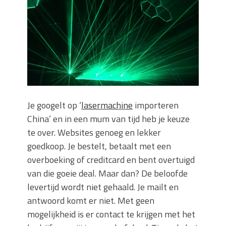
keuze voor iedere tuin
Wat is een sleuvenzaagmachine en
wanneer gebruik je hem?
Wonen in balans en comfort
Wanneer is het slim om een
graafmachine te huren in plaats van te
kopen?
Buitenleven, de tuin en een hangmat
Je googelt op ‘
lasermachine
importeren
kopen
China’ en in een mum van tijd heb je keuze
Verbouwen? Sla je inboedel tijdelijk op!
Waar let je op bij het kiezen van een
te over. Websites genoeg en lekker
dakdekkersbedrijf?
goedkoop. Je bestelt, betaalt met een
overboeking of creditcard en bent overtuigd
van die goeie deal. Maar dan? De beloofde
levertijd wordt niet gehaald. Je mailt en
antwoord komt er niet. Met geen
mogelijkheid is er contact te krijgen met het