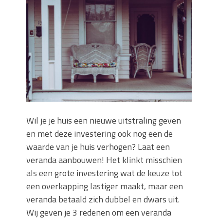
keuze voor iedere tuin
Wat is een sleuvenzaagmachine en
wanneer gebruik je hem?
Wonen in balans en comfort
Wanneer is het slim om een
graafmachine te huren in plaats van te
kopen?
Buitenleven, de tuin en een hangmat
kopen
Verbouwen? Sla je inboedel tijdelijk op!
Wil je je huis een nieuwe uitstraling geven
Waar let je op bij het kiezen van een
en met deze investering ook nog een de
dakdekkersbedrijf?
waarde van je huis verhogen? Laat een
veranda aanbouwen! Het klinkt misschien
als een grote investering wat de keuze tot
een overkapping lastiger maakt, maar een
veranda betaald zich dubbel en dwars uit.
Wij geven je 3 redenen om een veranda