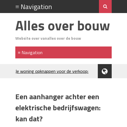
Alles over bouw
Website over vanalles over de bouw
Je woning opknappen voor de verkoop:
waar begin je?
Kunststof rijplaten huren in Brabant: de
slimme keuze bij bouwprojecten en
Een aanhanger achter een
evenementen
H₂S in Rotterdamse woonwijken:
elektrische bedrijfswagen:
metingen, geurneutralisatie en
kan dat?
resultaten
Kunststof erfafscheiding: duurzame