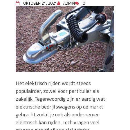
OKTOBER 21, 2021
ADMIN
0
keuze voor iedere tuin
Wat is een sleuvenzaagmachine en
wanneer gebruik je hem?
Wonen in balans en comfort
Wanneer is het slim om een
graafmachine te huren in plaats van te
kopen?
Buitenleven, de tuin en een hangmat
kopen
Verbouwen? Sla je inboedel tijdelijk op!
Waar let je op bij het kiezen van een
dakdekkersbedrijf?
Het elektrisch rijden wordt steeds
populairder, zowel voor particulier als
zakelijk. Tegenwoordig zijn er aardig wat
elektrische bedrijfswagens op de markt
gebracht zodat je ook als ondernemer
elektrisch kan rijden. Toch vragen veel