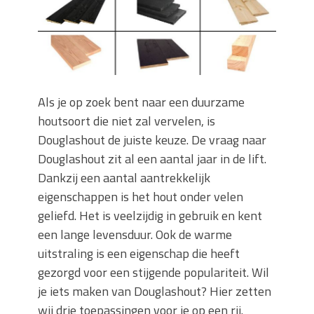
keuze voor iedere tuin
Wat is een sleuvenzaagmachine en
wanneer gebruik je hem?
Wonen in balans en comfort
Wanneer is het slim om een
graafmachine te huren in plaats van te
Als je op zoek bent naar een duurzame
kopen?
houtsoort die niet zal vervelen, is
Buitenleven, de tuin en een hangmat
Douglashout de juiste keuze. De vraag naar
kopen
Douglashout zit al een aantal jaar in de lift.
Verbouwen? Sla je inboedel tijdelijk op!
Dankzij een aantal aantrekkelijk
Waar let je op bij het kiezen van een
eigenschappen is het hout onder velen
dakdekkersbedrijf?
geliefd. Het is veelzijdig in gebruik en kent
een lange levensduur. Ook de warme
uitstraling is een eigenschap die heeft
gezorgd voor een stijgende populariteit. Wil
je iets maken van Douglashout? Hier zetten
wij drie toepassingen voor je op een rij.