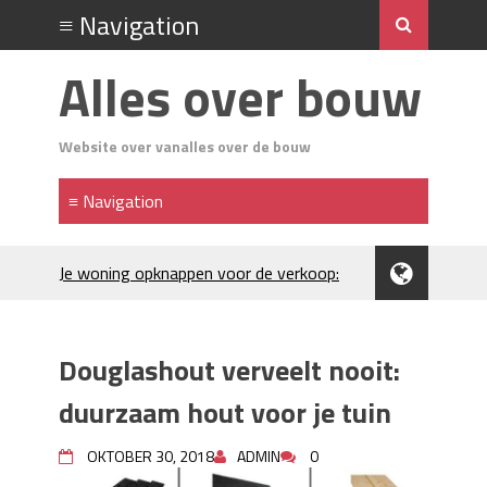
Alles over bouw
Website over vanalles over de bouw
Je woning opknappen voor de verkoop:
waar begin je?
Kunststof rijplaten huren in Brabant: de
slimme keuze bij bouwprojecten en
Douglashout verveelt nooit:
evenementen
H₂S in Rotterdamse woonwijken:
duurzaam hout voor je tuin
metingen, geurneutralisatie en
resultaten
OKTOBER 30, 2018
ADMIN
0
Kunststof erfafscheiding: duurzame