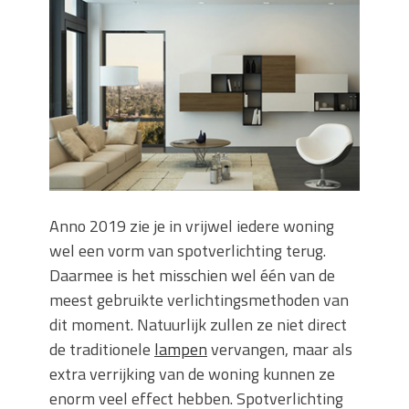
keuze voor iedere tuin
Wat is een sleuvenzaagmachine en
wanneer gebruik je hem?
Wonen in balans en comfort
Wanneer is het slim om een
graafmachine te huren in plaats van te
kopen?
Buitenleven, de tuin en een hangmat
kopen
Verbouwen? Sla je inboedel tijdelijk op!
Anno 2019 zie je in vrijwel iedere woning
Waar let je op bij het kiezen van een
wel een vorm van spotverlichting terug.
dakdekkersbedrijf?
Daarmee is het misschien wel één van de
meest gebruikte verlichtingsmethoden van
dit moment. Natuurlijk zullen ze niet direct
de traditionele
lampen
vervangen, maar als
extra verrijking van de woning kunnen ze
enorm veel effect hebben. Spotverlichting