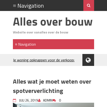
Alles over bouw
Website over vanalles over de bouw
Je woning opknappen voor de verkoop:
waar begin je?
Kunststof rijplaten huren in Brabant: de
slimme keuze bij bouwprojecten en
Alles wat je moet weten over
evenementen
H₂S in Rotterdamse woonwijken:
spotververlichting
metingen, geurneutralisatie en
resultaten
JULI 26, 2019
ADMIN
0
Kunststof erfafscheiding: duurzame