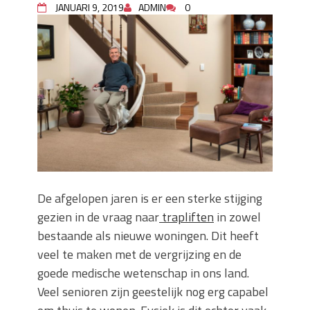
JANUARI 9, 2019
ADMIN
0
keuze voor iedere tuin
Wat is een sleuvenzaagmachine en
wanneer gebruik je hem?
Wonen in balans en comfort
Wanneer is het slim om een
graafmachine te huren in plaats van te
kopen?
Buitenleven, de tuin en een hangmat
kopen
Verbouwen? Sla je inboedel tijdelijk op!
Waar let je op bij het kiezen van een
dakdekkersbedrijf?
De afgelopen jaren is er een sterke stijging
gezien in de vraag naar
trapliften
in zowel
bestaande als nieuwe woningen. Dit heeft
veel te maken met de vergrijzing en de
goede medische wetenschap in ons land.
Veel senioren zijn geestelijk nog erg capabel