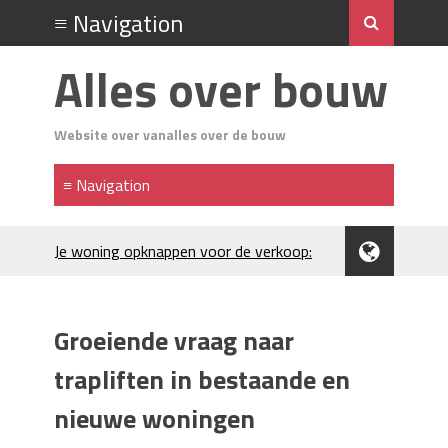
Alles over bouw
Website over vanalles over de bouw
Je woning opknappen voor de verkoop:
waar begin je?
Kunststof rijplaten huren in Brabant: de
slimme keuze bij bouwprojecten en
Groeiende vraag naar
evenementen
H₂S in Rotterdamse woonwijken:
trapliften in bestaande en
metingen, geurneutralisatie en
nieuwe woningen
resultaten
Kunststof erfafscheiding: duurzame